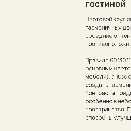
гостиной
Цветовой круг 
гармоничных цв
соседние оттен
противоположны
Правило 60/30/1
основным цвето
мебели), а 10% 
создать гармон
Контрасты прид
особенно в неб
пространство. 
способны улучш