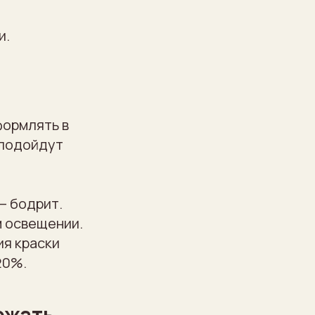
и.
формлять в
 подойдут
— бодрит.
м освещении.
ия краски
20%.
ежать