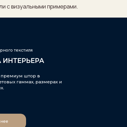
ли с визуальными примерами.
рного текстиля
 ИНТЕРЬЕРА
 премиум штор в
товых гаммах, размерах и
ях.
нее