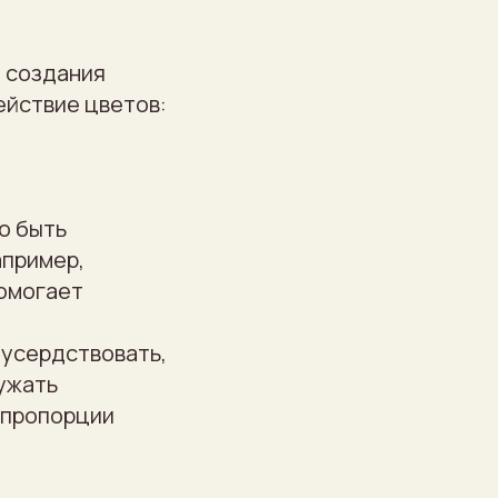
 создания
ействие цветов:
о быть
апример,
помогает
еусердствовать,
ужать
 пропорции