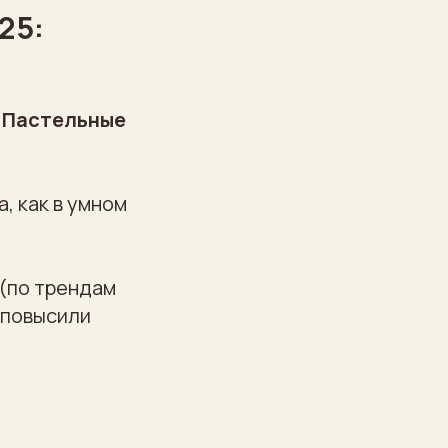
25:
.
Пастельные
, как в умном
(по трендам
 повысили