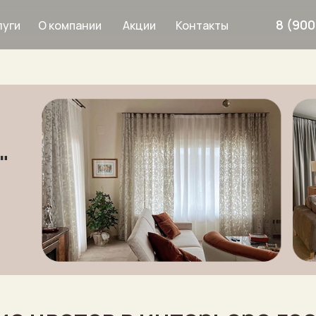
8 (900
О компании
Акции
Контакты
луги
Дизайнерам
Услуги
"
рнизы
8 900 633 64 8