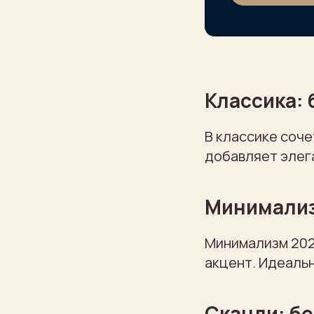
Классика: 
В классике соче
добавляет элег
Минимализ
Минимализм 202
акцент. Идеальн
Сканди: б