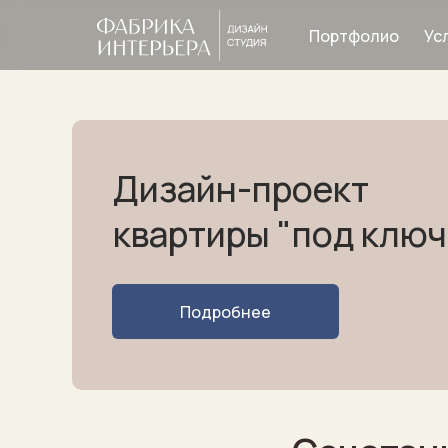
Портфолио
Ус
Дизайн-проект
квартиры "под ключ
Шторы
Ткани
Ка
Подробнее
рнизы
Портфолио
О компании
Контакты