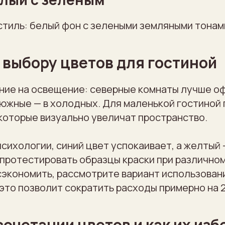
стиль: белый фон с зелеными земляными тонам
 выбору цветов для гостиной
ние на освещение: северные комнаты лучше о
 южные — в холодных. Для маленькой гостиной
которые визуально увеличат пространство.
психологии, синий цвет успокаивает, а желтый 
протестировать образцы краски при различно
сэкономить, рассмотрите вариант использован
это позволит сократить расходы примерно на 
сочетании цветов и как их изб