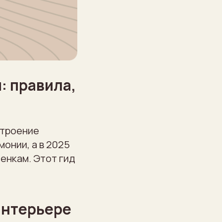
: правила,
строение
монии, а в 2025
енкам. Этот гид
интерьере