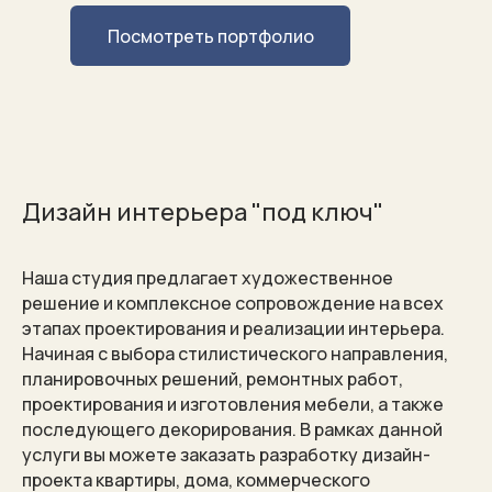
Посмотреть портфолио
Дизайн интерьера "под ключ"
Проекты, которые
Наша студия предлагает художественное
разрабатываются с
решение и комплексное сопровождение на всех
этапах проектирования и реализации интерьера.
особым вниманием к
Начиная с выбора стилистического направления,
деталям
планировочных решений, ремонтных работ,
проектирования и изготовления мебели, а также
последующего декорирования. В рамках данной
услуги вы можете заказать разработку дизайн-
проекта квартиры, дома, коммерческого