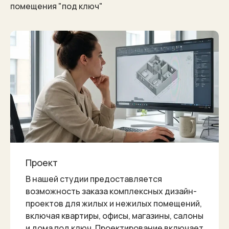
помещения "под ключ"
а
8 (900) 63
кани
Услуги
Контакты
Карнизы
Проект
В нашей студии предоставляется
возможность заказа комплексных дизайн-
проектов для жилых и нежилых помещений,
включая квартиры, офисы, магазины, салоны
и дома под ключ. Проектирование включает