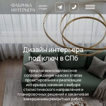
Дизайн интерьера
под ключ в СПб
8 900 633 64
предлагаем комплексное
сопровождение на всех этапах
проектирования и реализации
интерьера, начиная с выбора
кты
стилистического направления и
ии
планировочных решений и заканчивая
завершением ремонтных работ.