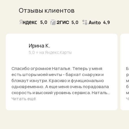
Отзывы клиентов
Ирина К.
5,0 ⭐ на Яндекс.Карты
Спасибо огромное Наталье. Теперь у меня
Б
есть шторы моей мечты - бархат снаружи и
р
блэкаут изнутри. Красиво и функционально
м
одновременно. А еще меня очень порадовала
б
скорость и высокий уровень сервиса. Наталья
м
ко мне приехала на дом, подобрала ткани под
Читать ещё
п
Ч
мой интерьер, а как шторы были готовы,
с
привезла и развесила их сама, так что они
п
висят красиво и радуют мои глаза каждый
а
день.
н