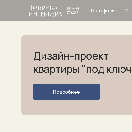
Портфолио
Ус
Дизайн-проект
квартиры "под ключ
Шторы
Ткани
Ка
Подробнее
рнизы
Портфолио
О компании
Контакты