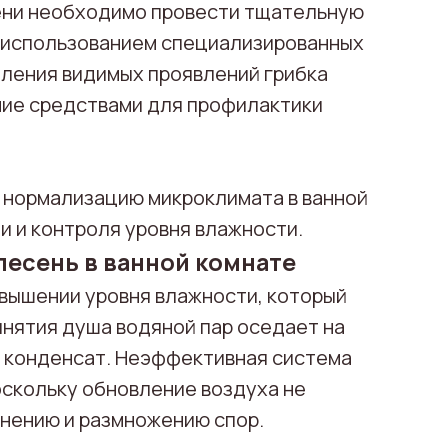
ени необходимо провести тщательную
 использованием специализированных
аления видимых проявлений грибка
ие средствами для профилактики
 нормализацию микроклимата в ванной
 и контроля уровня влажности.
лесень в ванной комнате
евышении уровня влажности, который
Гарантированная
нятия душа водяной пар оседает на
12%
на любые што
 конденсат. Неэффективная система
Осталось только пригласить н
оскольку обновление воздуха не
анению и размножению спор.