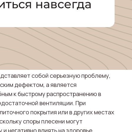
едставляет собой серьезную проблему,
ским дефектом, а является
бным к быстрому распространению в
едостаточной вентиляции. При
литочного покрытия или в других местах
скольку споры плесени могут
 и негативно влиять на здоровье