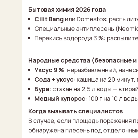
Бытовая химия 2026 года
Cilit Bang
или Domestos: распылите,
Специальные антиплесень (Neomid,
Перекись водорода 3 %: распылите
Народные средства (безопасные и
Уксус 9 %
: неразбавленный, нанес
Сода + уксус
: кашица на 20 минут,
Бура
: стакан на 2,5 л воды — втира
Медный купорос
: 100 г на 10 л во
Когда вызывать специалистов
В случае, если площадь поражения п
обнаружена плесень под отделочны