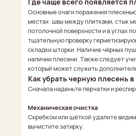
Где чаще всего появляется п
Основные очаги поражения плесень
местах: швы между плитками, стык ме
потолочной поверхности и в углах 
тщательную проверку герметизирующ
складки шторки. Наличие чёрных пу
ИДКА
наличии плесени. Также следует учи
который может служить дополнител
Как убрать черную плесень в
Сначала наденьте перчатки и респир
Механическая очистка
Скребком или щёткой удалите видимы
MAX
вычистите затирку.