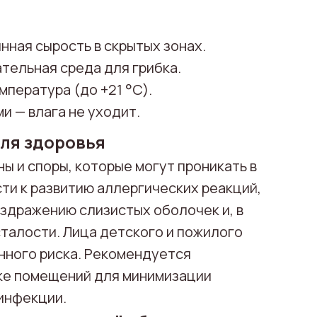
нная сырость в скрытых зонах.
ательная среда для грибка.
Пригласит
мпература (до +21 °C).
и — влага не уходит.
Нажимая на кнопку, вы согла
персональ
для здоровья
ы и споры, которые могут проникать в
ти к развитию аллергических реакций,
здражению слизистых оболочек и, в
сталости. Лица детского и пожилого
нного риска. Рекомендуется
ке помещений для минимизации
инфекции.