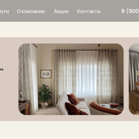
8 (900
О компании
Акции
Контакты
луги
Дизайнерам
Услуги
"
рнизы
8 900 633 64 8