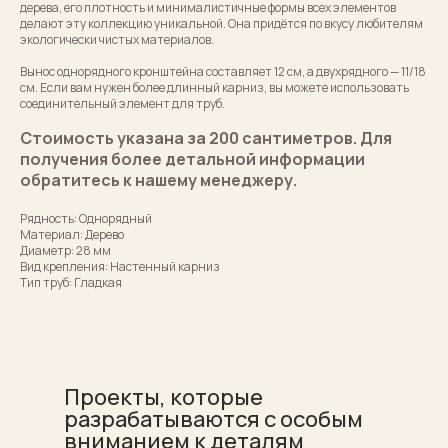
дерева, его плотность и минималистичные формы всех элементов
делают эту коллекцию уникальной. Она придётся по вкусу любителям
экологически чистых материалов.
Вынос однорядного кронштейна составляет 12 см, а двухрядного — 11/18
см. Если вам нужен более длинный карниз, вы можете использовать
соединительный элемент для труб.
Стоимость указана за 200 сантиметров. Для
получения более детальной информации
обратитесь к нашему менеджеру.
Рядность: Однорядный
Материал: Дерево
Диаметр: 28 мм
Вид крепления: Настенный карниз
Тип труб: Гладкая
Проекты, которые
разрабатываются с особым
вниманием к деталям