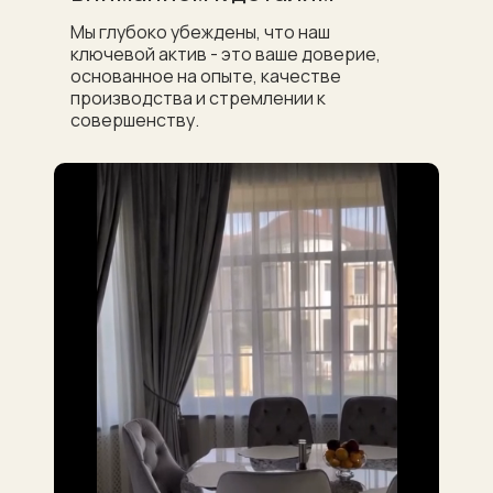
Мы глубоко убеждены, что наш
ключевой актив - это ваше доверие,
а
основанное на опыте, качестве
производства и стремлении к
совершенству.
8 (900) 63
кани
Услуги
Контакты
Карнизы
Проекты, которые
разрабатываются с