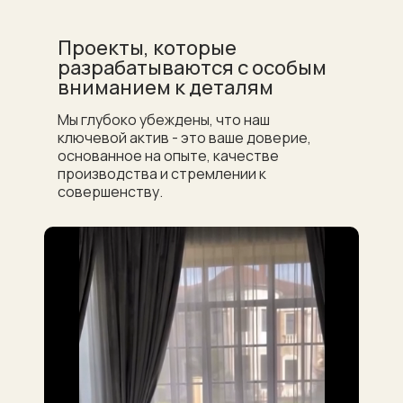
Проекты, которые
а
разрабатываются с особым
вниманием к деталям
Мы глубоко убеждены, что наш
8 (900) 63
кани
Услуги
Контакты
ключевой актив - это ваше доверие,
Карнизы
основанное на опыте, качестве
производства и стремлении к
совершенству.