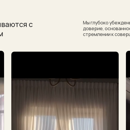
ываются с
Мы глубоко убеждены
доверие, основанное
м
стремлении к совер
Гарантированная
12%
на любые што
Осталось только пригласить н
Пригласит