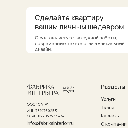
ИДКА
Сделайте квартиру
вашим личным шедевром
Сочетаем искусство ручной работы,
современные технологии и уникальный
дизайн.
MAX
Разделы
Услуги
ООО "САГА"
Ткани
ИНН 7814769253
Карнизы
ОГРН 1197847234474
info@fabrikainterior.ru
О компании