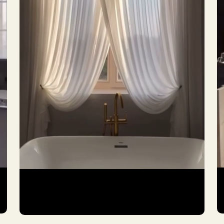
которые
ываются с
Нажимая на кнопку, вы согла
персональ
ниманием