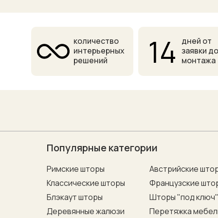
14
количество
дней от
интерьерных
заявки д
решений
монтажа
Популярные категории
Римские шторы
Австрийские што
Классические шторы
Французские што
Блэкаут шторы
Шторы "под ключ
Деревянные жалюзи
Перетяжка мебел