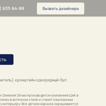
) 633-64-88
Вызвать дизайнера
сть
8
нитель), кронштейн однорядный-3шт,
и Олимпия 28 мм производится компанией ШиК в
полнен в античном стиле и станет изысканным
WhatsApp
Telegram
у интерьеру. Все детали карниза окрашиваются