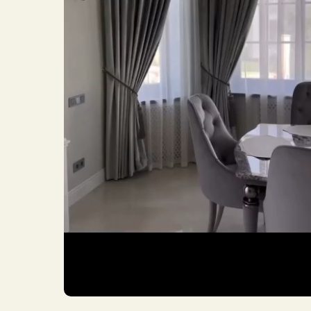
Проекты, 
разрабат
особым в
к деталям