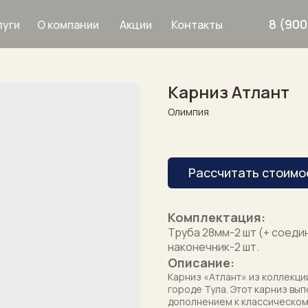
8 (900
О компании
Акции
Контакты
луги
Карниз Атлант
Дизайнерам
Олимпия
Услуги
Рассчитать стоимо
рнизы
8 900 633 64 8
Комплектация:
Труба 28мм-2 шт (+ соеди
наконечник-2 шт.
Описание:
Карниз «Атлант» из коллекци
городе Тула. Этот карниз вы
дополнением к классическом