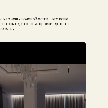
, что наш ключевой актив - это ваше
 на опыте, качестве производства и
шенству.
скидка
ры
ашего дизайнера!
ь дизайнера