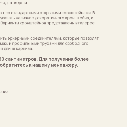
— одна неделя.
ект со стандартными открытыми кронштейнами. В
указать название декоративного кронштейна, и
 Варианты кронштейнов представлены в галерее
ить эркерными соединителями, которые позволят
ёмах, и профильными трубами для свободного
й длине карниза.
80 сантиметров. Для получения более
обратитесь к нашему менеджеру.
рниз