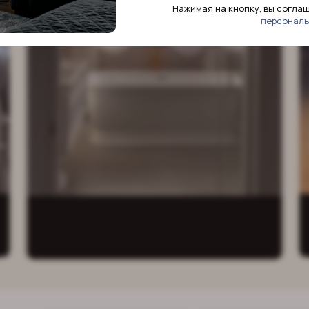
ниманием
Нажимая на кнопку, вы согла
персональ