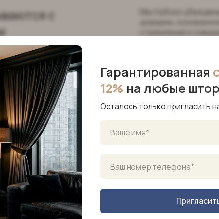
ываются с
Мы глубоко убеждены
доверие, основанное
м
стремлении к совер
Гарантированная
12%
на любые што
Осталось только пригласить н
которые
Пригласит
ываются с