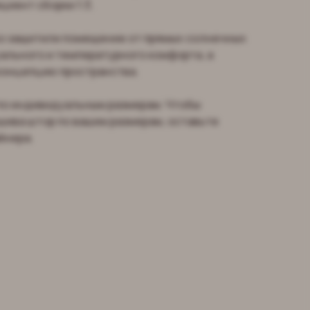
иент сборки 1:3.
ко защитили помещение от прямых солнечных
уального и температурного комфорта, а
концепцию пространства.
по индивидуальным размерам. Чтобы
шива штор по вашим размерам, оставьте
йнера.