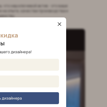
, что наш ключевой актив - это ваше
 на опыте, качестве производства и
шенству.
скидка
ры
ашего дизайнера!
ь дизайнера