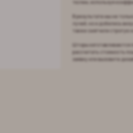
тюлем, используя коэффиц
В результате мы не толь
лучей, но и добились виз
также смягчили строгую 
Шторы изготавливаются 
рассчитать стоимость по
заявку или вызовите диза