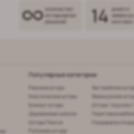
14
количество
дней от
интерьерных
заявки д
решений
монтажа
Популярные категории
Римские шторы
Австрийские што
Классические шторы
Французские што
Блэкаут шторы
Шторы "под ключ
Деревянные жалюзи
Перетяжка мебел
Шторы Плиссе
Покрывала и поду
Рулонные шторы
нии