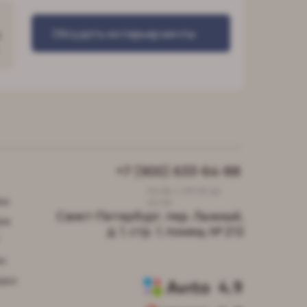
Обсудить интерьер мечты
о
+7 (900) 633-64-88
Пн-Вс с 09:00 до
ры
22:00
Санкт-Петербург, пер. Лыжный,
ры
д. 1, стр. 1, помещ. № 212
"
и
шки