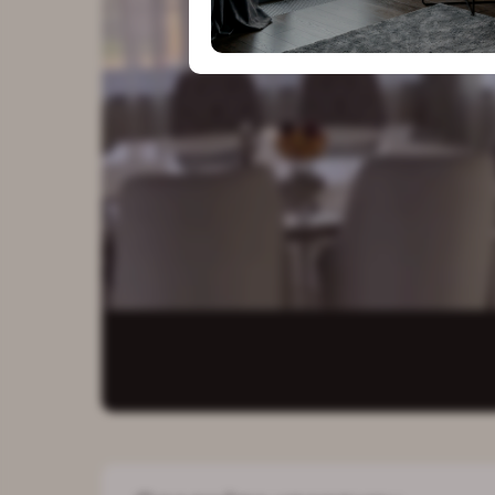
особым в
к деталям