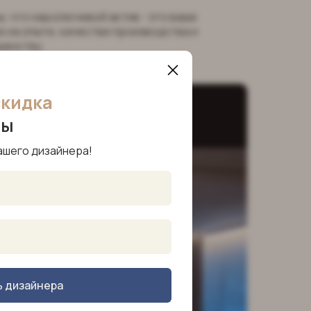
, что наш ключевой актив - это ваше
 на опыте, качестве производства и
шенству.
скидка
ры
ашего дизайнера!
ь дизайнера