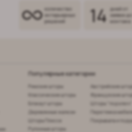
14
количество
дней от
интерьерных
заявки д
решений
монтажа
Популярные категории
Римские шторы
Австрийские што
Классические шторы
Французские што
Блэкаут шторы
Шторы "под ключ
Деревянные жалюзи
Перетяжка мебел
Шторы Плиссе
Покрывала и поду
Рулонные шторы
нии