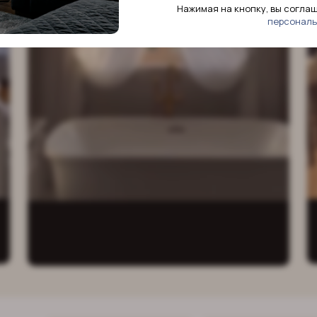
ниманием
Нажимая на кнопку, вы согла
персональ