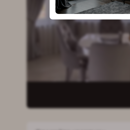
особым в
к деталям