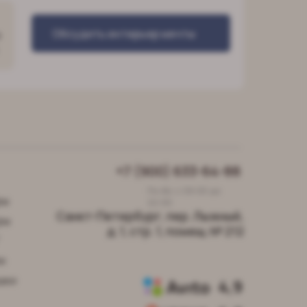
Обсудить интерьер мечты
о
+7 (900) 633-64-88
Пн-Вс с 09:00 до
ры
22:00
Санкт-Петербург, пер. Лыжный,
ры
д. 1, стр. 1, помещ. № 212
"
и
шки