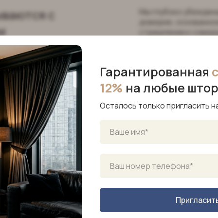
ываются с
Мы глубоко убеждены
доверие, основанное
м
стремлении к совер
Гарантированная
12%
на любые што
Осталось только пригласить н
которые
Пригласит
ываются с