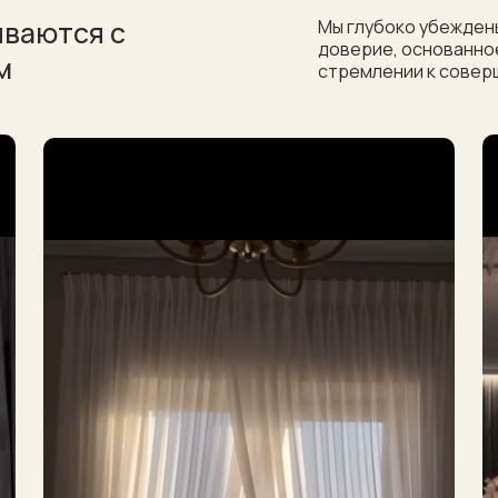
ываются с
Мы глубоко убеждены
доверие, основанное
м
стремлении к совер
которые
ываются с