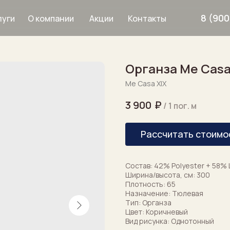
8 (900
О компании
Акции
Контакты
луги
Органза Me Casa 
Дизайнерам
Me Casa XIX
Услуги
3 900
₽
/
1 пог. м
Рассчитать стоимо
рнизы
8 900 633 64 8
Состав: 42% Polyester + 58% 
Ширина/высота, см: 300
Плотность: 65
Назначение: Тюлевая
Тип: Органза
Цвет: Коричневый
Вид рисунка: Однотонный