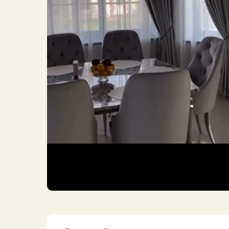
особым в
к деталям