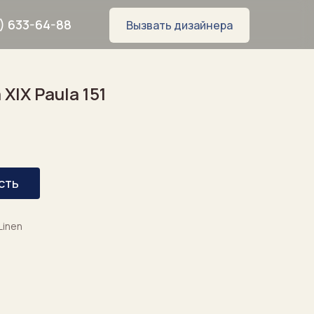
) 633-64-88
Вызвать дизайнера
XIX Paula 151
сть
8
Linen
WhatsApp
Telegram