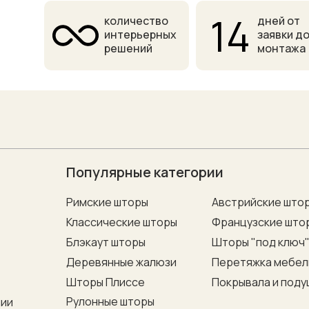
14
количество
дней от
интерьерных
заявки д
решений
монтажа
Популярные категории
Римские шторы
Австрийские што
Классические шторы
Французские што
Блэкаут шторы
Шторы "под ключ
Деревянные жалюзи
Перетяжка мебел
Шторы Плиссе
Покрывала и поду
Рулонные шторы
нии