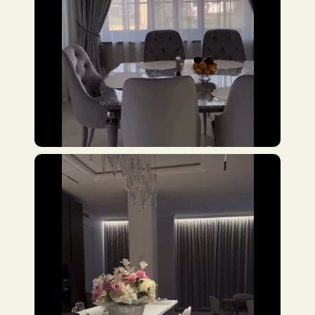
а
Проекты, которые
разрабатываются с
особым вниманием к
8 (900) 63
кани
Услуги
Контакты
Карнизы
деталям