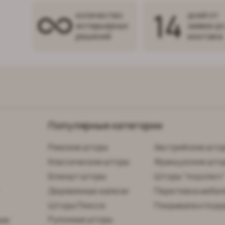
14
количество
дней от
интерьерных
заявки д
решений
монтажа
Популярные категории
Римские шторы
Австрийские што
Классические шторы
Французские што
Блэкаут шторы
Шторы "под ключ
Деревянные жалюзи
Перетяжка мебел
Шторы Плиссе
Покрывала и поду
Рулонные шторы
нии