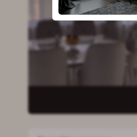
особым в
к деталям