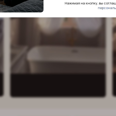
ниманием
Нажимая на кнопку, вы согла
персональ