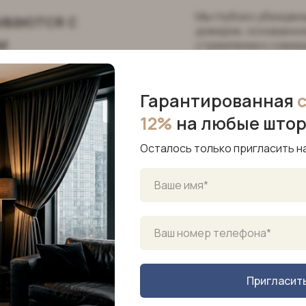
ываются с
Мы глубоко убеждены
доверие, основанное
м
стремлении к совер
Гарантированная
12%
на любые што
Осталось только пригласить н
которые
Пригласит
ываются с