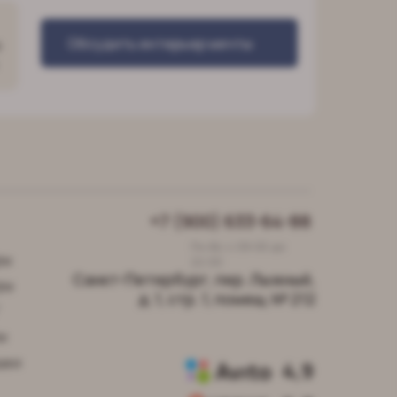
Обсудить интерьер мечты
о
+7 (900) 633-64-88
Пн-Вс с 09:00 до
ры
22:00
Санкт-Петербург, пер. Лыжный,
ры
д. 1, стр. 1, помещ. № 212
"
и
шки