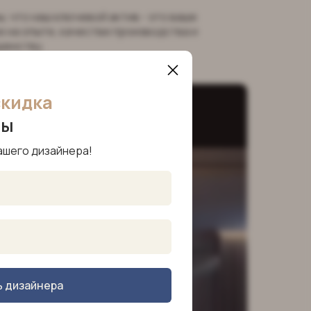
, что наш ключевой актив - это ваше
 на опыте, качестве производства и
шенству.
скидка
ры
ашего дизайнера!
ь дизайнера