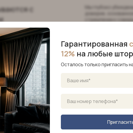
ываются с
Мы глубоко убеждены
доверие, основанное
м
стремлении к совер
Гарантированная
12%
на любые што
Осталось только пригласить н
которые
Пригласит
ываются с