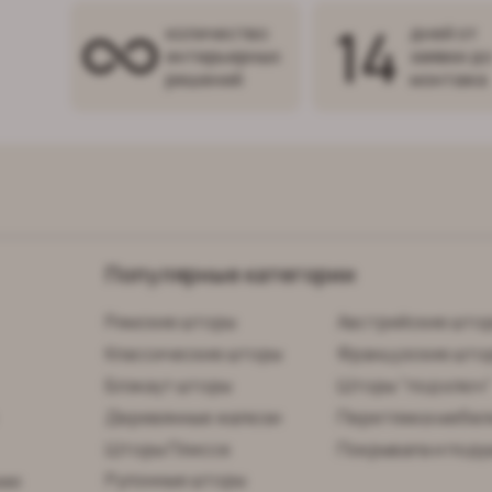
14
количество
дней от
интерьерных
заявки д
решений
монтажа
Популярные категории
Римские шторы
Австрийские што
Классические шторы
Французские што
Блэкаут шторы
Шторы "под ключ
Деревянные жалюзи
Перетяжка мебел
Шторы Плиссе
Покрывала и поду
Рулонные шторы
нии