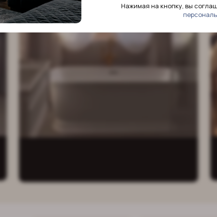
ниманием
Нажимая на кнопку, вы согла
персональ