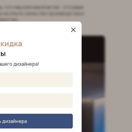
, что наш ключевой актив - это ваше
 на опыте, качестве производства и
шенству.
скидка
ры
ашего дизайнера!
ь дизайнера