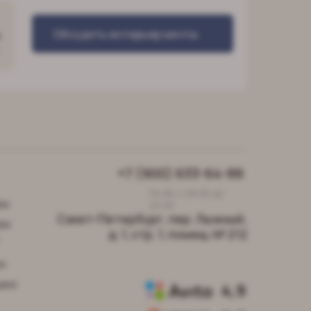
Обсудить интерьер мечты
о
+7 (900) 633-64-88
Пн-Вс с 09:00 до
ры
22:00
Санкт-Петербург, пер. Лыжный,
ры
д. 1, стр. 1, помещ. № 212
"
и
шки