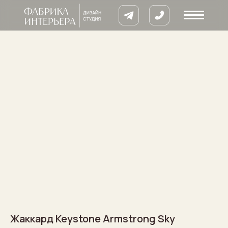
8 900 633 64
кты
ии
Жаккард Keystone Armstrong Sky