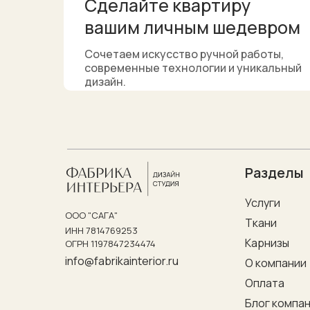
Сделайте квартиру
ИДКА
вашим личным шедевром
Сочетаем искусство ручной работы,
современные технологии и уникальный
дизайн.
MAX
Разделы
Услуги
ООО "САГА"
Ткани
ИНН 7814769253
Карнизы
ОГРН 1197847234474
info@fabrikainterior.ru
О компании
Оплата
Блог компа