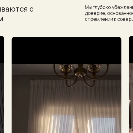
ываются с
Мы глубоко убеждены
доверие, основанное
м
стремлении к совер
Гарантированная
12%
на любые што
Осталось только пригласить н
которые
Пригласит
ываются с