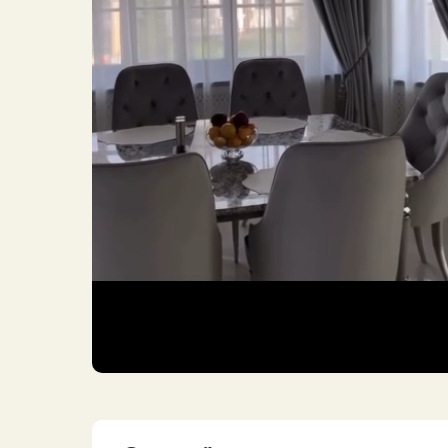
особым в
к деталям