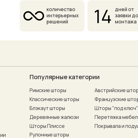
14
количество
дней от
интерьерных
заявки д
решений
монтажа
Популярные категории
Римские шторы
Австрийские што
Классические шторы
Французские што
Блэкаут шторы
Шторы "под ключ
Деревянные жалюзи
Перетяжка мебел
Шторы Плиссе
Покрывала и поду
Рулонные шторы
нии