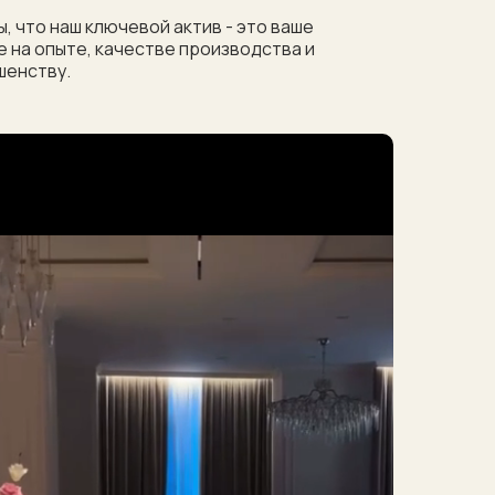
, что наш ключевой актив - это ваше
 на опыте, качестве производства и
шенству.
скидка
ры
ашего дизайнера!
ь дизайнера