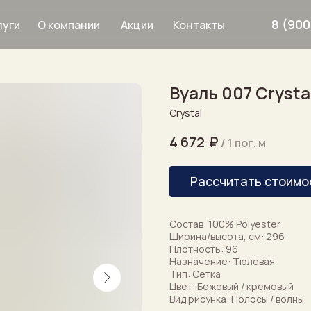
8 (900
О компании
Акции
Контакты
луги
Вуаль 007 Crysta
Дизайнерам
Crystal
Услуги
4 672
₽
/
1 пог. м
Рассчитать стоимо
рнизы
8 900 633 64 8
Состав: 100% Polyester
Ширина/высота, см: 296
Плотность: 96
Назначение: Тюлевая
Тип: Сетка
Цвет: Бежевый / кремовый
Вид рисунка: Полосы / волны