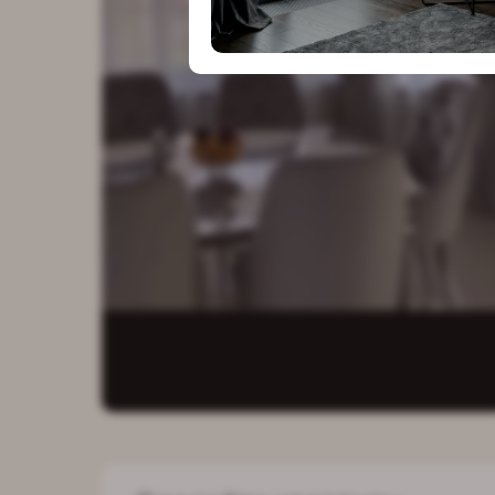
особым в
к деталям