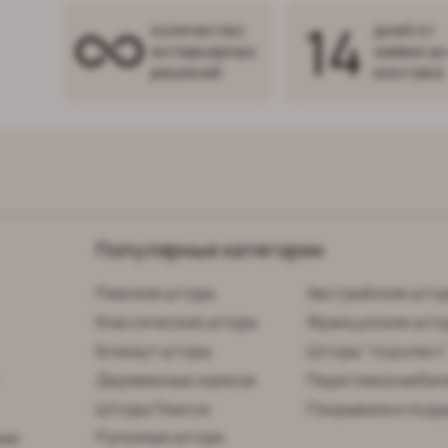
14
количество
дней от
интерьерных
заявки д
решений
монтажа
Популярные категории
Римские шторы
Австрийские што
Классические шторы
Французские што
Блэкаут шторы
Шторы "под ключ
Деревянные жалюзи
Перетяжка мебел
Шторы Плиссе
Покрывала и поду
Рулонные шторы
нии