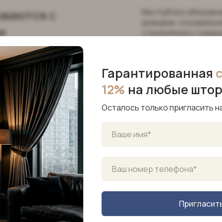
ываются с
Мы глубоко убеждены
доверие, основанное
м
стремлении к совер
Гарантированная
12%
на любые што
Осталось только пригласить н
которые
Пригласит
ываются с