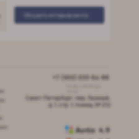
Обсудить интерьер мечты
о
+7 (900) 633-64-88
Пн-Вс с 09:00 до
ры
22:00
Санкт-Петербург, пер. Лыжный,
ры
д. 1, стр. 1, помещ. № 212
"
и
шки