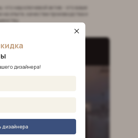
, что наш ключевой актив - это ваше
 на опыте, качестве производства и
шенству.
скидка
ры
ашего дизайнера!
ь дизайнера