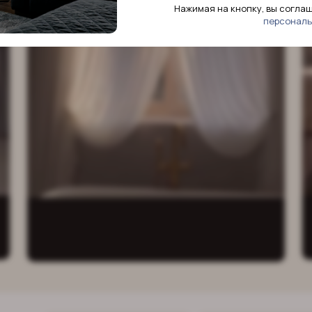
ниманием
Нажимая на кнопку, вы согла
персональ