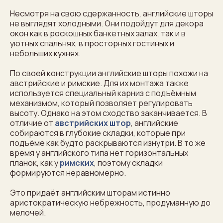
Несмотря на свою сдержанность, английские шторы
не выглядят холодными. Они подойдут для декора
окон как в роскошных банкетных залах, так и в
уютных спальнях, в просторных гостиных и
небольших кухнях.
По своей конструкции английские шторы похожи на
австрийские и римские. Для их монтажа также
используется специальный карниз с подъёмным
механизмом, который позволяет регулировать
высоту. Однако на этом сходство заканчивается. В
отличие от
австрийских штор
, английские
собираются в глубокие складки, которые при
подъёме как будто раскрываются изнутри. В то же
время у английского типа нет горизонтальных
планок, как у
римских
, поэтому складки
формируются неравномерно.
Это придаёт английским шторам истинно
аристократическую небрежность, продуманную до
мелочей.