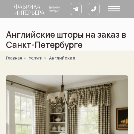
Английские шторы на заказ в
Санкт-Петербурге
Главная
»
Услуги
»
Английские
8 900 633 64
кты
ии