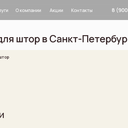
8 (900
О компании
Акции
Контакты
луги
ля штор в Санкт-Петербур
Дизайнерам
Услуги
штор
рнизы
8 900 633 64 8
и