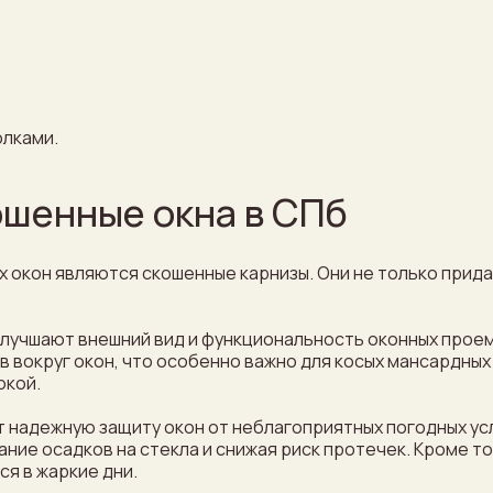
олками.
ошенные окна в СПб
 окон являются скошенные карнизы. Они не только прида
улучшают внешний вид и функциональность оконных проем
вокруг окон, что особенно важно для косых мансардных 
окой.
 надежную защиту окон от неблагоприятных погодных ус
ие осадков на стекла и снижая риск протечек. Кроме то
я в жаркие дни.