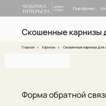
Портфолио
Ус
Скошенные карнизы д
Главная
»
Карнизы
»
Скошенные карнизы для 
Шторы
Ткани
Ка
рнизы
Портфолио
О компании
Контакты
Форма обратной связ