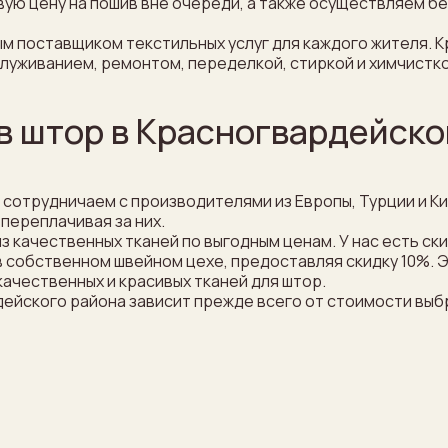
ую цену на пошив вне очереди, а также осуществляем бе
м поставщиком текстильных услуг для каждого жителя. К
бслуживанием, ремонтом, переделкой, стиркой и химчистко
ив штор в Красногвардейск
ы сотрудничаем с производителями из Европы, Турции и К
переплачивая за них.
з качественных тканей по выгодным ценам. У нас есть ск
 в собственном швейном цехе, предоставляя скидку 10%.
ачественных и красивых тканей для штор.
ейского района зависит прежде всего от стоимости выб