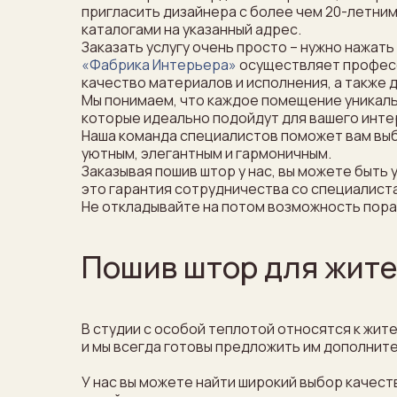
пригласить дизайнера с более чем 20-летни
каталогами на указанный адрес.
Заказать услугу очень просто – нужно нажать
«Фабрика Интерьера»
осуществляет професс
качество материалов и исполнения, а также 
Мы понимаем, что каждое помещение уникаль
которые идеально подойдут для вашего инте
Наша команда специалистов поможет вам выбр
уютным, элегантным и гармоничным.
Заказывая пошив штор у нас, вы можете быть 
это гарантия сотрудничества со специалиста
Не откладывайте на потом возможность пора
Пошив штор для жите
В студии с особой теплотой относятся к жи
и мы всегда готовы предложить им дополнит
У нас вы можете найти широкий выбор качест