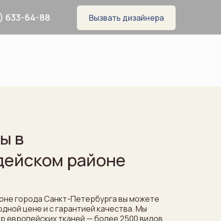
) 633-64-88
Вызвать дизайнера
ы в
8
дейском районе
оне города Санкт-Петербурга вы можете
дной цене и с гарантией качества. Мы
WhatsApp
Telegram
р европейских тканей — более 2500 видов.