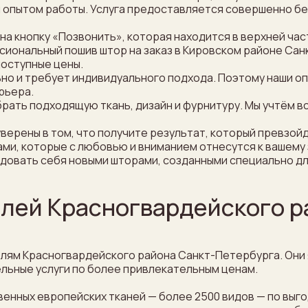
м опытом работы. Услуга предоставляется совершенно бе
 на кнопку «Позвонить», которая находится в верхней час
иональный пошив штор на заказ в Кировском районе Сан
доступные цены.
но и требует индивидуального подхода. Поэтому наши о
рьера.
ать подходящую ткань, дизайн и фурнитуру. Мы учтём вс
уверены в том, что получите результат, который превзой
ми, которые с любовью и вниманием отнесутся к вашему 
довать себя новыми шторами, созданными специально для
лей Красногвардейского р
телям Красногвардейского района Санкт-Петербурга. Они
ельные услуги по более привлекательным ценам.
венных европейских тканей — более 2500 видов — по вы