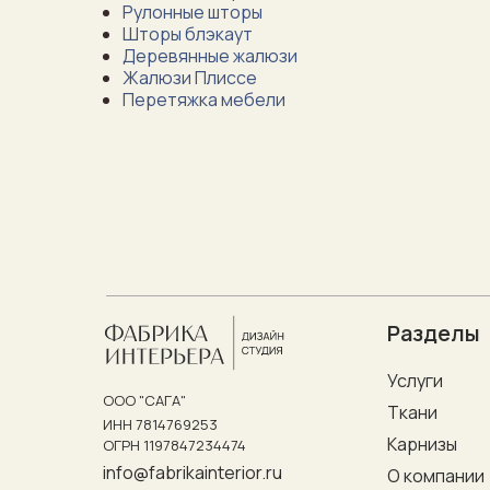
Рулонные шторы
Шторы блэкаут
Деревянные жалюзи
Жалюзи Плиссе
Перетяжка мебели
Разделы
Услуги
ООО "САГА"
Ткани
ИНН 7814769253
Карнизы
ОГРН 1197847234474
info@fabrikainterior.ru
О компании