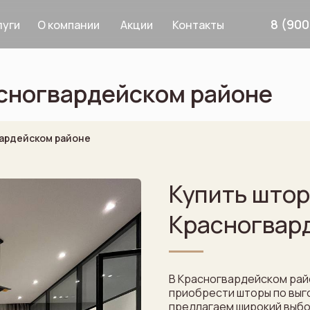
8 (900
О компании
Акции
Контакты
луги
асногвардейском районе
Дизайнерам
Услуги
вардейском районе
Купить штор
рнизы
8 900 633 64 8
Красногвар
В Красногвардейском рай
приобрести шторы по выго
предлагаем широкий выбо