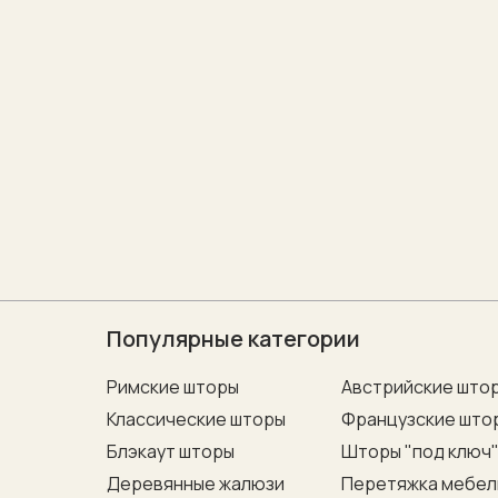
Популярные категории
Римские шторы
Австрийские што
Классические шторы
Французские што
Блэкаут шторы
Шторы "под ключ
Деревянные жалюзи
Перетяжка мебел