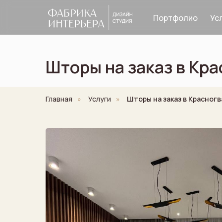
Портфолио
Ус
Шторы на заказ в Кр
Главная
»
Услуги
»
Шторы на заказ в Красног
Шторы
Ткани
Ка
рнизы
Портфолио
О компании
Контакты